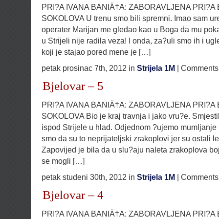
PRI?A IVANA BANIÄ†A: ZABORAVLJENA PRI?A
SOKOLOVA U trenu smo bili spremni. Imao sam ure?
operater Marijan me gledao kao u Boga da mu pok
u Strijeli nije radila veza! I onda, za?uli smo ih i u
koji je stajao pored mene je […]
petak prosinac 7th, 2012 in
Strijela 1M
|
Comments 
Bjelovar – 5
PRI?A IVANA BANIÄ†A: ZABORAVLJENA PRI?A
SOKOLOVA Bio je kraj travnja i jako vru?e. Smjesti
ispod Strijele u hlad. Odjednom ?ujemo mumljanje 
smo da su to neprijateljski zrakoplovi jer su ostali le
Zapovijed je bila da u slu?aju naleta zrakoplova b
se mogli […]
petak studeni 30th, 2012 in
Strijela 1M
|
Comments 
Bjelovar – 4
PRI?A IVANA BANIÄ†A: ZABORAVLJENA PRI?A