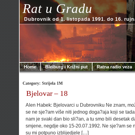
Rat u Gradu
Dubrovnik od 1. listopada 1991. do 16. rujn
Home
Bleiburg i Križni put
Ratna radio veza
Category: Strijela 1M
Bjelovar – 18
Alen Habek: Bjelovarci u Dubrovniku Ne znam, mož
se ne sje?am više niti jednog doga?aja koji se tad
nam je svaki dan bio sli?an, a tu smo bili desetak d
smjene, negdje oko 15-20.07.1992. Ne sje?am se n
su mi potpuno izblijedjele […]