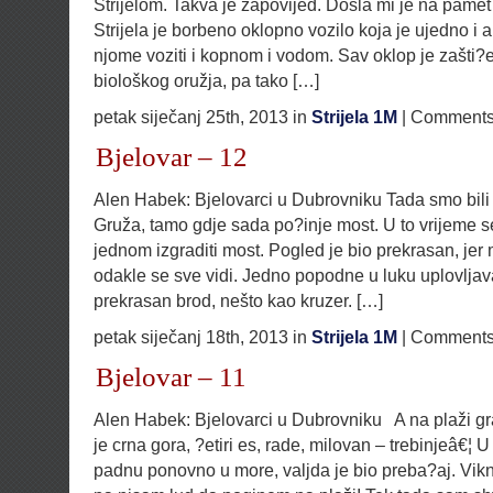
Strijelom. Takva je zapovijed. Došla mi je na pamet
Strijela je borbeno oklopno vozilo koja je ujedno i 
njome voziti i kopnom i vodom. Sav oklop je zašti?e
biološkog oružja, pa tako […]
petak siječanj 25th, 2013 in
Strijela 1M
|
Comments
Bjelovar – 12
Alen Habek: Bjelovarci u Dubrovniku Tada smo bili
Gruža, tamo gdje sada po?inje most. U to vrijeme se
jednom izgraditi most. Pogled je bio prekrasan, jer 
odakle se sve vidi. Jedno popodne u luku uplovljava
prekrasan brod, nešto kao kruzer. […]
petak siječanj 18th, 2013 in
Strijela 1M
|
Comments
Bjelovar – 11
Alen Habek: Bjelovarci u Dubrovniku A na plaži grafi
je crna gora, ?etiri es, rade, milovan – trebinjeâ€¦ 
padnu ponovno u more, valjda je bio preba?aj. Vikn