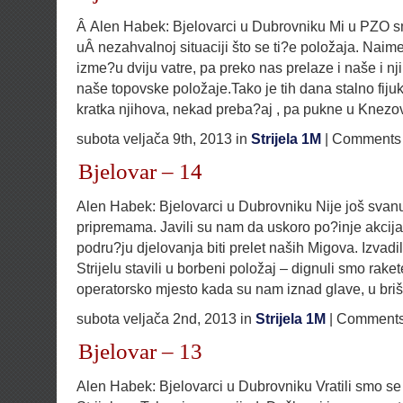
Â Alen Habek: Bjelovarci u Dubrovniku Mi u PZO s
uÂ nezahvalnoj situaciji što se ti?e položaja. Naim
izme?u dviju vatre, pa preko nas prelaze i naše i nj
naše topovske položaje.Tako je tih dana stalno fiju
kratka njihova, nekad preba?aj , pa pukne u Knezo
subota veljača 9th, 2013 in
Strijela 1M
|
Comments 
Bjelovar – 14
Alen Habek: Bjelovarci u Dubrovniku Nije još svan
pripremama. Javili su nam da uskoro po?inje akcij
podru?ju djelovanja biti prelet naših Migova. Izvad
Strijelu stavili u borbeni položaj – dignuli smo rak
operatorsko mjesto kada su nam iznad glave, u bri
subota veljača 2nd, 2013 in
Strijela 1M
|
Comments
Bjelovar – 13
Alen Habek: Bjelovarci u Dubrovniku Vratili smo se 