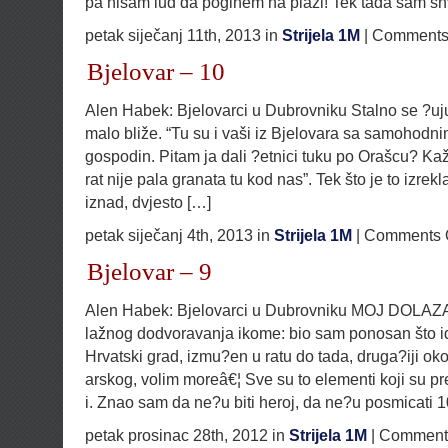
pa nisam lud da poginem na plaži! Tek tada sam shv
petak siječanj 11th, 2013 in
Strijela 1M
|
Comments 
Bjelovar – 10
Alen Habek: Bjelovarci u Dubrovniku Stalno se ?uju 
malo bliže. “Tu su i vaši iz Bjelovara sa samohodni
gospodin. Pitam ja dali ?etnici tuku po Orašcu? Kaž
rat nije pala granata tu kod nas”. Tek što je to izrek
iznad, dvjesto […]
petak siječanj 4th, 2013 in
Strijela 1M
|
Comments 
Bjelovar – 9
Alen Habek: Bjelovarci u Dubrovniku MOJ DOLA
lažnog dodvoravanja ikome: bio sam ponosan što i
Hrvatski grad, izmu?en u ratu do tada, druga?iji ok
arskog, volim moreâ€¦ Sve su to elementi koji su pr
i. Znao sam da ne?u biti heroj, da ne?u posmicati 
petak prosinac 28th, 2012 in
Strijela 1M
|
Comments