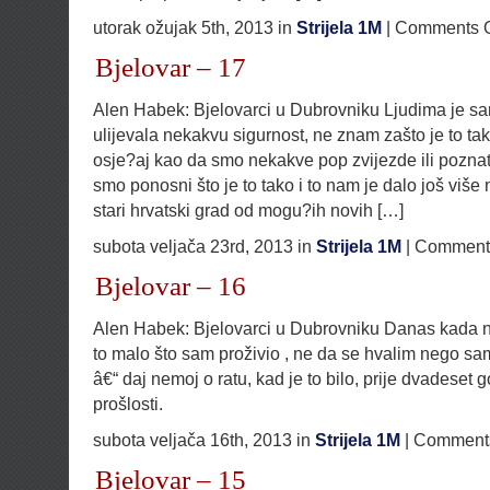
utorak ožujak 5th, 2013 in
Strijela 1M
|
Comments O
Bjelovar – 17
Alen Habek: Bjelovarci u Dubrovniku Ljudima je s
ulijevala nekakvu sigurnost, ne znam zašto je to tako
osje?aj kao da smo nekakve pop zvijezde ili poznat
smo ponosni što je to tako i to nam je dalo još viš
stari hrvatski grad od mogu?ih novih […]
subota veljača 23rd, 2013 in
Strijela 1M
|
Comments
Bjelovar – 16
Alen Habek: Bjelovarci u Dubrovniku Danas kada ne
to malo što sam proživio , ne da se hvalim nego sa
â€“ daj nemoj o ratu, kad je to bilo, prije dvadeset g
prošlosti.
subota veljača 16th, 2013 in
Strijela 1M
|
Comments
Bjelovar – 15