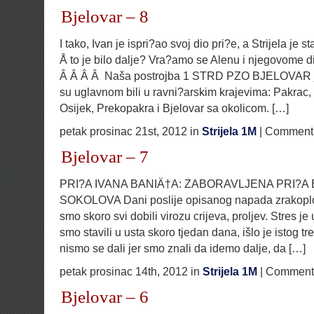
Bjelovar – 8
I tako, Ivan je ispri?ao svoj dio pri?e, a Strijela je 
Å to je bilo dalje? Vra?amo se Alenu i njegovome 
Â Â Â Â Naša postrojba 1 STRD PZO BJELOVAR je 
su uglavnom bili u ravni?arskim krajevima: Pakrac, 
Osijek, Prekopakra i Bjelovar sa okolicom. […]
petak prosinac 21st, 2012 in
Strijela 1M
|
Comments
Bjelovar – 7
PRI?A IVANA BANIÄ†A: ZABORAVLJENA PRI?A
SOKOLOVA Dani poslije opisanog napada zrakoplova
smo skoro svi dobili virozu crijeva, proljev. Stres je 
smo stavili u usta skoro tjedan dana, išlo je istog t
nismo se dali jer smo znali da idemo dalje, da […]
petak prosinac 14th, 2012 in
Strijela 1M
|
Comments
Bjelovar – 6