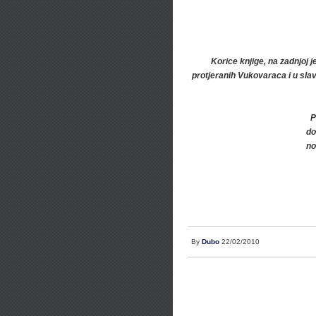
Korice knjige, na zadnjoj 
protjeranih Vukovaraca i u sla
P
do
no
By
Dubo
22/02/2010