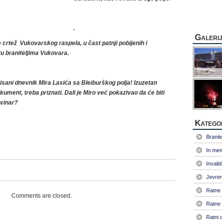
.
Galeri
je crtež Vukovarskog raspela, u čast
patnji pobijenih i
vu
braniteljima Vukovara.
isani dnevnik Mira Lasića sa Bleiburškog polja! Izuzetan
kument, treba priznati. Dali je Miro već pokazivao da će biti
vinar?
Katego
Branitel
In me
Invalid
Jevrem
Ratne 
Comments are closed.
Ratne 
Ratni 