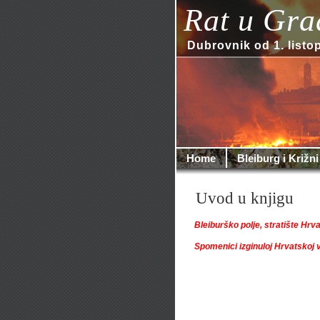
Rat u Gra
Dubrovnik od 1. listo
Home
Bleiburg i Križni
Uvod u knjigu
Bleiburško polje, stratište Hrv
Spomenici izginuloj Hrvatskoj v