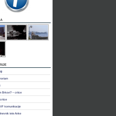
ja
rije
ji
moriam
i
 Brkovi? – crtice
crtice
VF komunikacije
dnevnik tete Anke