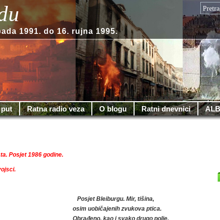
du
pada 1991. do 16. rujna 1995.
 put
Ratna radio veza
O blogu
Ratni dnevnici
ALB
ata. Posjet 1986 godine.
ojsci.
Posjet Bleiburgu. Mir, tišina,
osim uobičajenih zvukova ptica.
Obrađeno, kao i svako drugo polje.