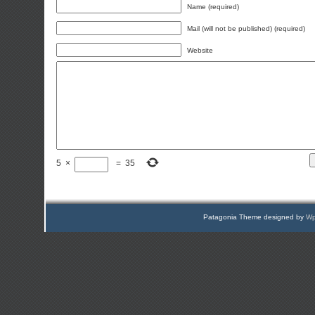
Name (required)
Mail (will not be published) (required)
Website
5
×
=
35
Patagonia Theme designed by
Wp