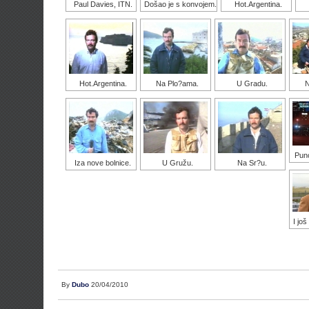
Paul Davies, ITN.
Došao je s konvojem.
Hot.Argentina.
Hot.Argentina.
Na Plo?ama.
U Gradu.
N
Puno
Iza nove bolnice.
U Gružu.
Na Sr?u.
I još
By
Dubo
20/04/2010