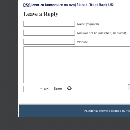
RSS
izvor za komentare na ovaj članak.
TrackBack URI
Leave a Reply
Name (required)
Mail (will not be published) (required)
Website
−
six
=
three
Patagonia Theme designed by
Wp