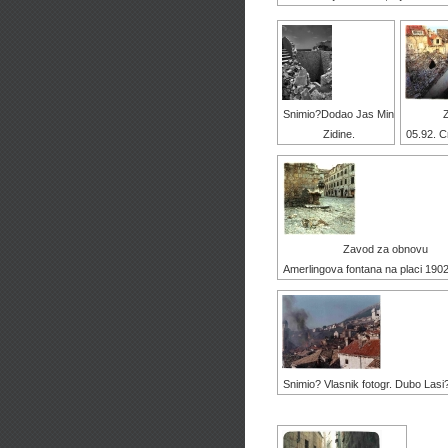
Snimio?Dodao Jas Min
Zidine.
05.92. Cr
Zavod za obnovu
Amerlingova fontana na placi 1902
Snimio? Vlasnik fotogr. Dubo Lasi