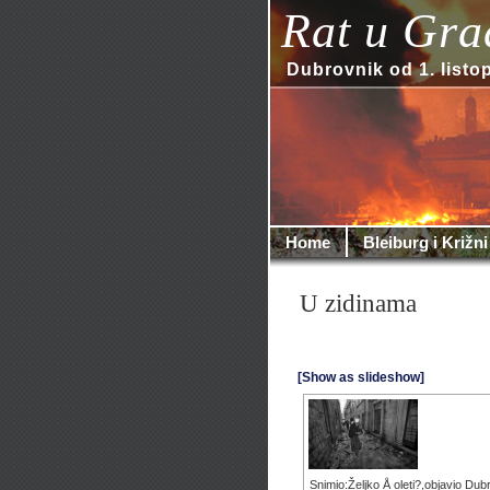
Rat u Gra
Dubrovnik od 1. listo
Home
Bleiburg i Križni
U zidinama
[Show as slideshow]
Snimio:Željko Å oleti?,objavio Dub