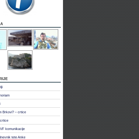
ja
rije
ji
moriam
i
 Brkovi? – crtice
crtice
VF komunikacije
dnevnik tete Anke