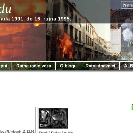
du
pada 1991. do 16. rujna 1995.
 put
Ratna radio veza
O blogu
Ratni dnevnici
ALB
riova?ki vjesnik 11.12.91.
Snimio? Dodao Jas Min