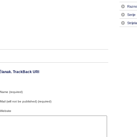
Razno
Serije
Strijel
članak.
TrackBack URI
Name (required)
Mail (will not be published) (required)
Website