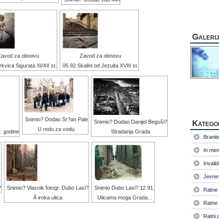
Galeri
Zavod za obnovu
Zavod za obnovu
kvica Sigurata XI/XII st.
05.92.Skalini od Jezuita XVIII st.
Snimio? Dodao Sr?an Pale
Katego
Snimio? Dodao Danijel Beguši?
U redu za vodu.
. godine
Stradanja Grada
Branitel
In me
Invalid
Jevrem
?
Snimio? Vlasnik fotogr. Dubo Lasi?
Snimio Dubo Lasi? 12.91.
Ratne 
Å iroka ulica
Ulicama moga Grada...
Ratne 
Ratni 