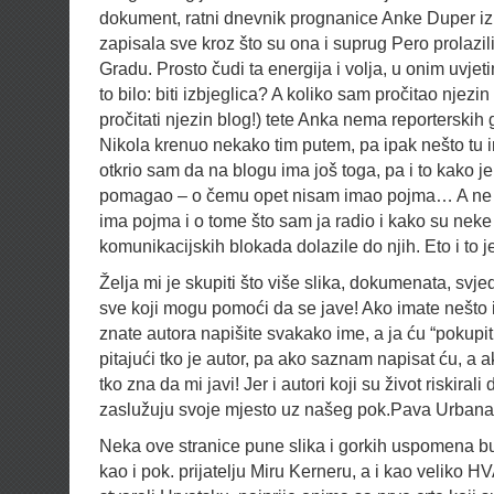
dokument, ratni dnevnik prognanice Anke Duper iz 
zapisala sve kroz što su ona i suprug Pero prolazili
Gradu. Prosto čudi ta energija i volja, u onim uvjet
to bilo: biti izbjeglica? A koliko sam pročitao njezin 
pročitati njezin blog!) tete Anka nema reporterskih g
Nikola krenuo nekako tim putem, pa ipak nešto tu 
otkrio sam da na blogu ima još toga, pa i to kako j
pomagao – o čemu opet nisam imao pojma… A ne 
ima pojma i o tome što sam ja radio i kako su nek
komunikacijskih blokada dolazile do njih. Eto i to
Želja mi je skupiti što više slika, dokumenata, sv
sve koji mogu pomoći da se jave! Ako imate nešto iz
znate autora napišite svakako ime, a ja ću “pokupit
pitajući tko je autor, pa ako saznam napisat ću, a
tko zna da mi javi! Jer i autori koji su život riskirali
zaslužuju svoje mjesto uz našeg pok.Pava Urbana
Neka ove stranice pune slika i gorkih uspomena b
kao i pok. prijatelju Miru Kerneru, a i kao veliko 