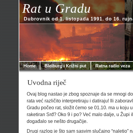
Rat u Gradu
Dubrovnik od 1. listopada 1991. do 16. rujn
Home
Bleiburg i Križni put
Ratna radio veza
Uvodna riječ
Ovaj blog nastao je zbog spoznaje da se mnogi d
rata već različito interpretiraju i datiraju! Ili zabor
Gradu počeo rat, složit ćemo se 01.10. ma u koju u
raketiran Srđ? Oko 9 i po? Već malo dalje, u Župi i
događalo se nešto drugačije.
Drugi razlog je što sam sasvim slučajno “naletio” n