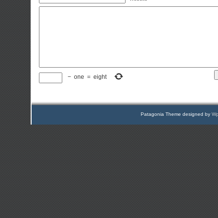
−
one
=
eight
Patagonia Theme designed by
Wp