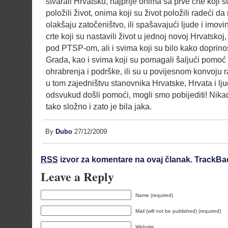
stvarali Hrvatsku, najprije onima sa prve crte koji 
položili život, onima koji su život položili radeći 
olakšaju zatočeništvo, ili spašavajući ljude i imovi
crte koji su nastavili život u jednoj novoj Hrvatskoj
pod PTSP-om, ali i svima koji su bilo kako doprinos
Grada, kao i svima koji su pomagali šaljući pomoć i
ohrabrenja i podrške, ili su u povijesnom konvoju 
u tom zajedništvu stanovnika Hrvatske, Hrvata i ljud
odsvukud došli pomoći, mogli smo pobijediti! Nika
tako složno i zato je bila jaka.
By
Dubo
27/12/2009
RSS
izvor za komentare na ovaj članak.
TrackBa
Leave a Reply
Name (required)
Mail (will not be published) (required)
Website