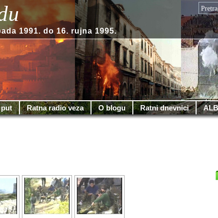
du
pada 1991. do 16. rujna 1995.
 put
Ratna radio veza
O blogu
Ratni dnevnici
ALB