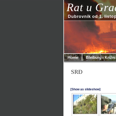
Rat u Gra
Dubrovnik od 1. listo
Home
Bleiburg i Križni
SRĐ
[Show as slideshow]