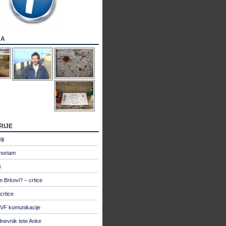
ja
rije
ji
moriam
i
 Brkovi? – crtice
crtice
VF komunikacije
dnevnik tete Anke