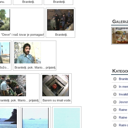
anu.
Branitelji.
Branitelji.
Galeri
uz "Deve" i naš tovar je pomagao!
Branitelji.
 Božo...
Branitelji. pok. Mario... prijatelj.
Katego
Branitel
In me
Invalid
ranitelji. pok. Mario... prijatelj.
Barem su imali vode.
Jevrem
Ratne 
Ratne 
Ratni 