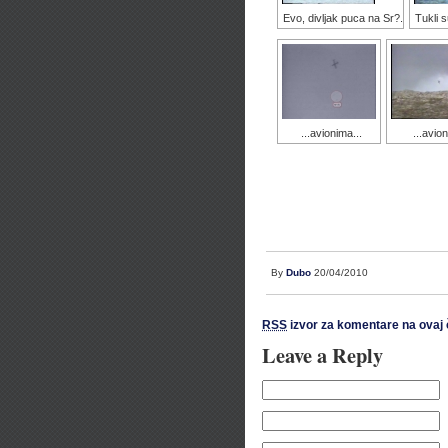
Evo, divljak puca na Sr?.
Tukli s
...avionima...
...avio
By
Dubo
20/04/2010
RSS
izvor za komentare na ovaj 
Leave a Reply