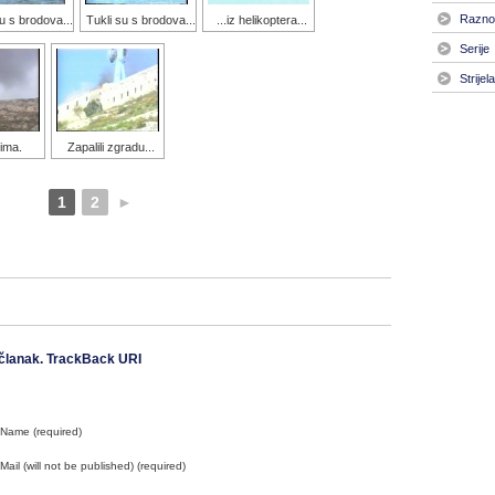
Razno
u s brodova...
Tukli su s brodova...
...iz helikoptera...
Serije
Strijel
nima.
Zapalili zgradu...
1
2
►
članak.
TrackBack URI
Name (required)
Mail (will not be published) (required)