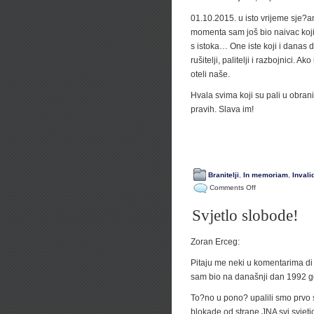
01.10.2015. u isto vrijeme sje?am
momenta sam još bio naivac koji
s istoka… One iste koji i danas 
rušitelji, palitelji i razbojnici. Ak
oteli naše.
Hvala svima koji su pali u obrani
pravih. Slava im!
Branitelji
,
In memoriam
,
Invali
on
Comments Off
Prolaze
Svjetlo slobode!
godine…
Zoran Erceg:
Pitaju me neki u komentarima di
sam bio na današnji dan 1992 g
To?no u pono? upalili smo prvo
blokade od strane JNA svi svjeti