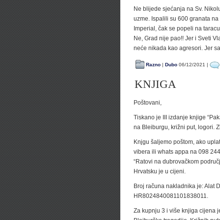
Ne blijede sjećanja na Sv. Nikol
uzme. Ispalili su 600 granata na 
Imperial, čak se popeli na taracu
Ne, Grad nije pao!! Jer i Sveti Vl
neće nikada kao agresori. Jer s
Razno
|
Dubo
06/12/2021 |
KNJIGA
Poštovani,
Tiskano je III izdanje knjige “P
na Bleiburgu, križni put, logori. 
Knjgu šaljemo poštom, ako uplat
vibera ili whats appa na 098 24
“Ratovi na dubrovačkom području”
Hrvatsku je u cijeni.
Broj računa nakladnika je: Alat
HR8024840081101838011.
Za kupnju 3 i više knjiga cijena