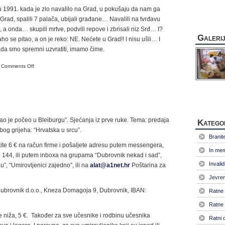
u 1991. kada je zlo navalilo na Grad, u pokušaju da nam ga
Grad, spalili 7 palača, ubijali građane… Navalili na tvrđavu
, a onda… skupili mrtve, podvili repove i zbrisali niz Srđ… I?
Galeri
aho se pitao, a on je reko: NE. Nećete u Grad!! I nisu ušli… I
ada smo spremni uzvratiti, imamo čime.
on
Comments Off
Sveti
Niko
sijede
brade…
donesi
akao je počeo u Bleiburgu”. Sjećanja iz prve ruke. Tema: predaja
nam
Katego
mir!
Zbog grijeha: “Hrvatska u srcu”.
Branitel
ite 6 € na račun firme i pošaljete adresu putem messengera,
In me
4 144, ili putem inboxa na grupama “Dubrovnik nekad i sad”,
Invalid
, “Umirovljenici zajedno”, ili na
alat@a1net.hr
Poštarina za
Jevrem
 Dubrovnik d.o.o., Kneza Domagoja 9, Dubrovnik, IBAN:
Ratne 
Ratne 
 je niža, 5 €. Također za sve učesnike i rodbinu učesnika
Ratni 