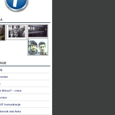
ja
rije
ji
moriam
i
 Brkovi? – crtice
crtice
VF komunikacije
dnevnik tete Anke