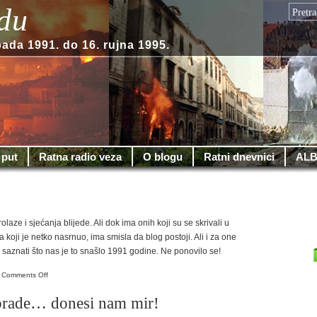
du
pada 1991. do 16. rujna 1995.
 put
Ratna radio veza
O blogu
Ratni dnevnici
ALB
olaze i sjećanja blijede. Ali dok ima onih koji su se skrivali u
 koji je netko nasrnuo, ima smisla da blog postoji. Ali i za one
saznati što nas je to snašlo 1991 godine. Ne ponovilo se!
on
Comments Off
Blog
 brade… donesi nam mir!