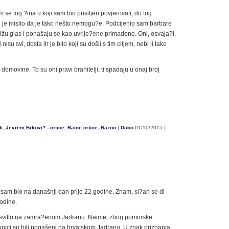
 se tog ?ina u koji sam bio prisiljen povjerovati, do tog
 je mislio da je tako nešto nemogu?e. Podcijenio sam barbare
dižu glas i ponašaju se kao uvrije?ene primadone. Oni, osvaja?i,
o i nisu svi, dosta ih je bilo koji su došli s tim ciljem, nebi li tako
 domovine. To su oni pravi branitelji, ti spadaju u onaj broj
di
,
Jevrem Brkovi? - crtice
,
Ratne crtice
,
Razno
|
Dubo
01/10/2015 |
 sam bio na današnji dan prije 22 godine. Znam, si?an se di
odine.
 svitlo na zamra?enom Jadranu. Naime, zbog pomorske
onici su bili pogašeni na hrvatskom Jadranu. U znak priznanja