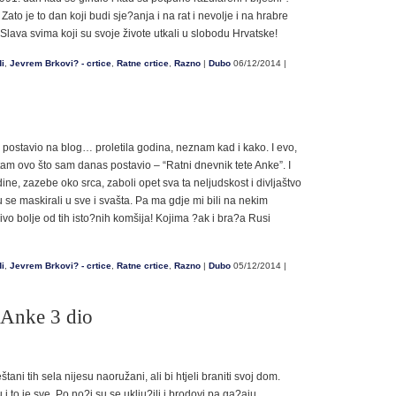
 Zato je to dan koji budi sje?anja i na rat i nevolje i na hrabre
. Slava svima koji su svoje živote utkali u slobodu Hrvatske!
di
,
Jevrem Brkovi? - crtice
,
Ratne crtice
,
Razno
|
Dubo
06/12/2014 |
postavio na blog… proletila godina, neznam kad i kako. I evo,
tam ovo što sam danas postavio – “Ratni dnevnik tete Anke”. I
ine, zazebe oko srca, zaboli opet sva ta neljudskost i divljaštvo
u se maskirali u sve i svašta. Pa ma gdje mi bili na nekim
vo bolje od tih isto?nih komšija! Kojima ?ak i bra?a Rusi
di
,
Jevrem Brkovi? - crtice
,
Ratne crtice
,
Razno
|
Dubo
05/12/2014 |
 Anke 3 dio
ani tih sela nijesu naoružani, ali bi htjeli braniti svoj dom.
 to je sve. Po no?i su se uklju?ili i brodovi pa ga?aju