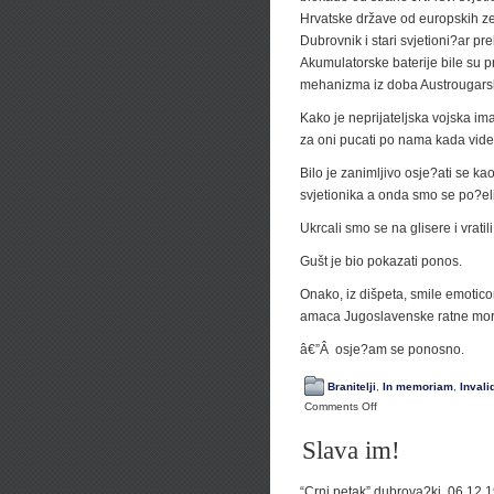
Hrvatske države od europskih z
Dubrovnik i stari svjetioni?ar pr
Akumulatorske baterije bile su p
mehanizma iz doba Austrougarske
Kako je neprijateljska vojska im
za oni pucati po nama kada vide 
Bilo je zanimljivo osje?ati se ka
svjetionika a onda smo se po?eli
Ukrcali smo se na glisere i vrati
Gušt je bio pokazati ponos.
Onako, iz dišpeta, smile emotico
amaca Jugoslavenske ratne morn
â€”Â osje?am se ponosno.
Branitelji
,
In memoriam
,
Invali
on
Comments Off
Svjetlo
Slava im!
slobode!
“Crni petak” dubrova?ki, 06.12.1