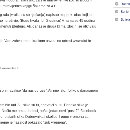
va i logora. I naravno, za sve umirovljenike koji su ispod ili
Razno
 umirovljenika knjigu šaljemo za 4 €.
Serije
rata (vratila su se sjećanja) napisao moj pok. otac, koji je
Strijel
šao i preživio. (Bogu hvala i bl. Stepincu) A nama su 45 godina
omenuti Bleiburg. Ali, danas je druga klima, zločini se otkrivaju.
 bih Vam zahvalan na kratkom osvrtu, na adresi www.alat.hr.
on
Comments Off
KNJIGA
 a oni navališe “da nas udruže”. Ali nije išlo. Toliko o današnjem
 bio aut. Ali, slike su tu, dnevnici su tu. Poneka slika je
 ih. Nešto me omela bolest, nešto jedan novi “posli?”, Facebook
uno starih slika Dubrovnika i okolice. I puno vremena za
 vrijeme je nažalost pokazalo “zub vremena”.