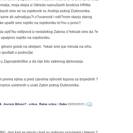
emalja, moja ekipa iz Odreda naoružanih brodova HRMa
ebacili smo se na svjetionik sv. Andrija pokraj Dubrovnika.
razne ali zahvaljuju?i o?uvanosti i odli?nom stanju starog
 upalili smo svjetlo na svjetioniku to?no u pono?.
ala opti?ku vidljivost iz nedalekog Zatona o?ekivali smo da ?e
upaljeno svjetlo na svjetioniku.
o glineni golub na streljani. ?ekali smo par minuta na vrhu
 spuštati u podnožje.
li u Zapovjedništvo a da nije bilo vatrenog djelovanja.
n prema njima a pred cijevima njihovih topova sa torpednih ?
arice usidrenih u uvali Zaton pokraj Dubrovnika.
di
,
Jevrem Brkovi? - crtice
,
Ratne crtice
|
Dubo
03/02/2015 |
991. dan kad se ginulo i kad su potpuno razulareni i bijesni ?