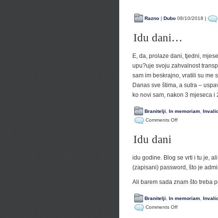
Razno
|
Dubo
08/10/2018 |
Idu dani…
E, da, prolaze dani, tjedni, mje
upu?uje svoju zahvalnost transp
sam im beskrajno, vratili su me sa
Danas sve štima, a sutra – uspavaj
ko novi sam, nakon 3 mjeseca i 
Branitelji
,
In memoriam
,
Invali
on
Comments Off
Idu
Idu dani
dani…
idu godine. Blog se vrti i tu je, 
(zapisani) password, što je admin
Ali barem sada znam što treba p
Branitelji
,
In memoriam
,
Invali
on
Comments Off
Idu