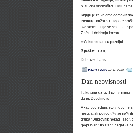
Bleiburške tragedije, Križnih pute
blizu crte siromaštva. Udrugama
Knjigu je za vrijeme domovinskog 
Bleiburg, križni put i logore pro
sve skrivali, nije se smjelo ni sp
Zločinci dobivaju imena.
Vaši komentari su poželjni i bio
S poštovanjem,
Dubravko Lasić
Razno
|
Dubo
10/11/2020 |
Dan neovisnosti
I tako smo se razdružili s njima,
danu. Dovoljno je.
A kad pogledam, eto tri godine sam
nestala, ali potrudit ?u se na?i
grupa “Dubrovnik nekad i sad”, p
“popravak ” tih starih negativa,