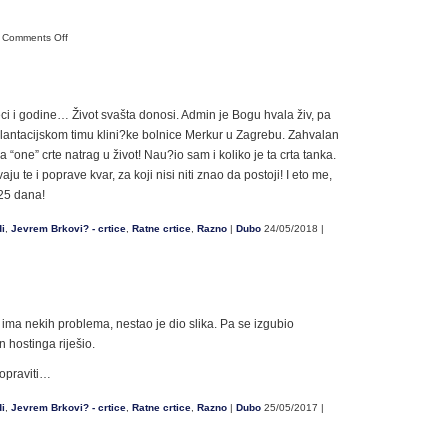
on
Comments Off
Dan
neovisnosti
seci i godine… Život svašta donosi. Admin je Bogu hvala živ, pa
lantacijskom timu klini?ke bolnice Merkur u Zagrebu. Zahvalan
 “one” crte natrag u život! Nau?io sam i koliko je ta crta tanka.
u te i poprave kvar, za koji nisi niti znao da postoji! I eto me,
25 dana!
di
,
Jevrem Brkovi? - crtice
,
Ratne crtice
,
Razno
|
Dubo
24/05/2018 |
ali ima nekih problema, nestao je dio slika. Pa se izgubio
 hostinga riješio.
opraviti…
di
,
Jevrem Brkovi? - crtice
,
Ratne crtice
,
Razno
|
Dubo
25/05/2017 |