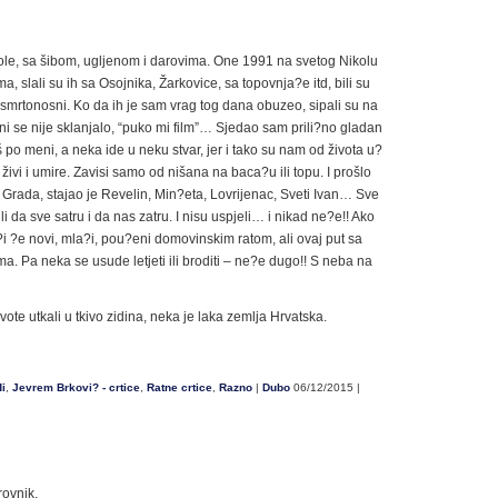
ole, sa šibom, ugljenom i darovima. One 1991 na svetog Nikolu
a, slali su ih sa Osojnika, Žarkovice, sa topovnja?e itd, bili su
 smrtonosni. Ko da ih je sam vrag tog dana obuzeo, sipali su na
i se nije sklanjalo, “puko mi film”… Sjedao sam prili?no gladan
 po meni, a neka ide u neku stvar, jer i tako su nam od života u?
 i živi i umire. Zavisi samo od nišana na baca?u ili topu. I prošlo
oko Grada, stajao je Revelin, Min?eta, Lovrijenac, Sveti Ivan… Sve
ili da sve satru i da nas zatru. I nisu uspjeli… i nikad ne?e!! Ako
do?i ?e novi, mla?i, pou?eni domovinskim ratom, ali ovaj put sa
ama. Pa neka se usude letjeti ili broditi – ne?e dugo!! S neba na
vote utkali u tkivo zidina, neka je laka zemlja Hrvatska.
di
,
Jevrem Brkovi? - crtice
,
Ratne crtice
,
Razno
|
Dubo
06/12/2015 |
rovnik.