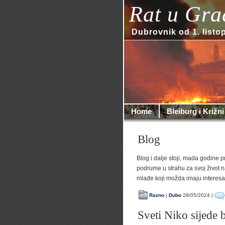
Rat u Gra
Dubrovnik od 1. listo
Home
Bleiburg i Križni
Blog
Blog i dalje stoji, mada godine pr
podrume u strahu za svoj život na
mlađe koji možda imaju interesa 
Razno
|
Dubo
28/05/2024 |
Sveti Niko sijede