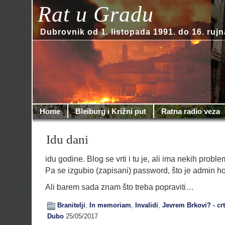
Rat u Gradu
Dubrovnik od 1. listopada 1991. do 16. rujn
Home
Bleiburg i Križni put
Ratna radio veza
Idu dani
idu godine. Blog se vrti i tu je, ali ima nekih proble
Pa se izgubio (zapisani) password, što je admin hos
Ali barem sada znam što treba popraviti…
Branitelji
,
In memoriam
,
Invalidi
,
Jevrem Brkovi? - crt
Dubo
25/05/2017