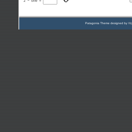
2
−
one
=
Patagonia Theme designed by
Wp