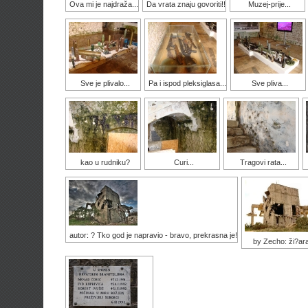
Ova mi je najdraža...
Da vrata znaju govoriti!!
Muzej-prije...
Sve je plivalo...
Pa i ispod pleksiglasa...
Sve pliva...
kao u rudniku?
Curi...
Tragovi rata...
autor: ? Tko god je napravio - bravo, prekrasna je!
by Zecho: ži?ar