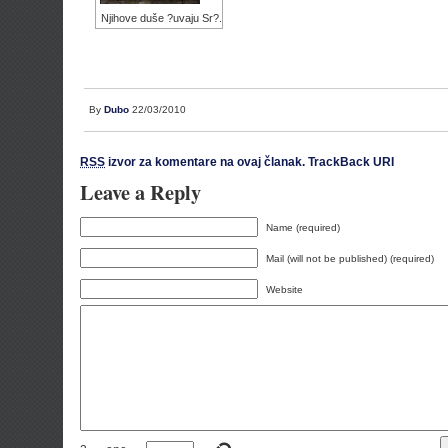
Njihove duše ?uvaju Sr?.
By
Dubo
22/03/2010
RSS
izvor za komentare na ovaj članak.
TrackBack URI
Leave a Reply
Name (required)
Mail (will not be published) (required)
Website