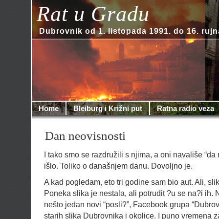
Rat u Gradu
Dubrovnik od 1. listopada 1991. do 16. rujn
Home
Bleiburg i Križni put
Ratna radio veza
Dan neovisnosti
I tako smo se razdružili s njima, a oni navališe “da 
išlo. Toliko o današnjem danu. Dovoljno je.
A kad pogledam, eto tri godine sam bio aut. Ali, slik
Poneka slika je nestala, ali potrudit ?u se na?i ih
nešto jedan novi “posli?”, Facebook grupa “Dubrov
starih slika Dubrovnika i okolice. I puno vremena za