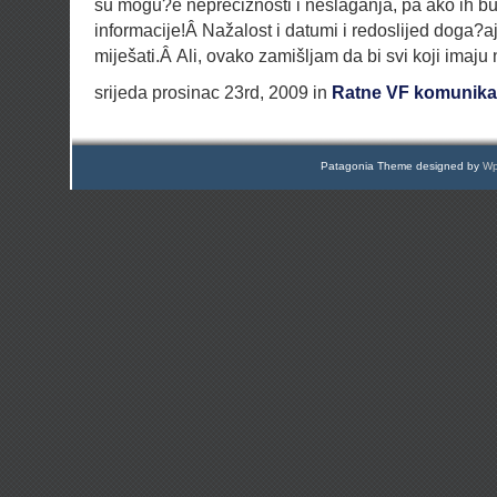
su mogu?e nepreciznosti i neslaganja, pa ako ih b
informacije!Â Nažalost i datumi i redoslijed doga?a
miješati.Â Ali, ovako zamišljam da bi svi koji imaju n
srijeda prosinac 23rd, 2009 in
Ratne VF komunika
Patagonia Theme designed by
Wp