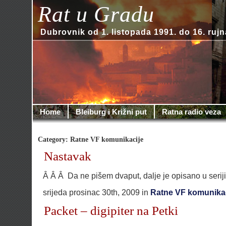
Rat u Gradu
Dubrovnik od 1. listopada 1991. do 16. rujn
Home
Bleiburg i Križni put
Ratna radio veza
Category: Ratne VF komunikacije
Nastavak
Â Â Â Da ne pišem dvaput, dalje je opisano u seriji
srijeda prosinac 30th, 2009 in
Ratne VF komunikac
Packet – digipiter na Petki