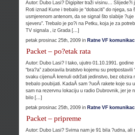
Autor: Dubo Lasi? Digipiter traži visinu… Slijede?i 
Roti iznad Kune i trebalo je “dobaciti” do njega, s
usmjerenom antenom, da se signal što slabije ?uje
sjeveru”. Trebalo je po?i na Petku, koja je za potre
TV signala , iz Grada […]
petak prosinac 25th, 2009 in
Ratne VF komunikaci
Packet – po?etak rata
Autor: Dubo Lasi? I tako, ujutro 01.10.1991. godine
“bra?a” zaboravila bratstvo kojemu su pretpostavili 
svaku cijenuÂ krenuli održati jedinstvo, bez obzira n
trebalo poubijati. KadaÂ sam ?uoÂ rakete koje su u
sam na rezervnu lokaciju u radio Dubrovnik, jer je 
bilo […]
petak prosinac 25th, 2009 in
Ratne VF komunikaci
Packet – pripreme
Autor: Dubo Lasi? Svima nam je 91 bila ?udna, ali