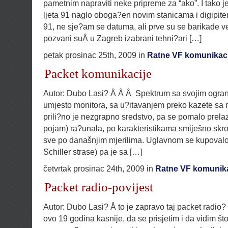
pametnim napraviti neke pripreme za “ako”. I tako j
ljeta 91 naglo oboga?en novim stanicama i digipite
91, ne sje?am se datuma, ali prve su se barikade ve? 
pozvani suÂ u Zagreb izabrani tehni?ari […]
petak prosinac 25th, 2009 in
Ratne VF komunikaci
Packet komunikacije
Autor: Dubo Lasi? Â Â Â Spektrum sa svojim ogra
umjesto monitora, sa u?itavanjem preko kazete s
prili?no je nezgrapno sredstvo, pa se pomalo prelaz
pojam) ra?unala, po karakteristikama smiješno skr
sve po današnjim mjerilima. Uglavnom se kupoval
Schiller strase) pa je sa […]
četvrtak prosinac 24th, 2009 in
Ratne VF komunika
Packet radio-povijest
Autor: Dubo Lasi? Å to je zapravo taj packet ra
ovo 19 godina kasnije, da se prisjetim i da vidim 