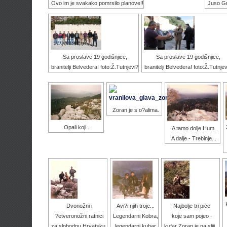
Ovo im je svakako pomrsilo planove!!
Juso Gr
Sa proslave 19 godišnjice,
Sa proslave 19 godišnjice,
branitelji Belvedera! foto:Ž.Tutnjevi?
branitelji Belvedera! foto:Ž.Tutnjev
Zoran je s o?alima.
Opali koji...
A tamo dolje Hum.
A dalje - Trebinje...
Dvonožni i
Avi?i njih troje...
Najbolje tri pice
?etveronožni ratnici
Legendarni Kobra,
koje sam pojeo -
za slobodnu Hrvatsku.
legendarni kuhar
kufar Zoran je na sliji...