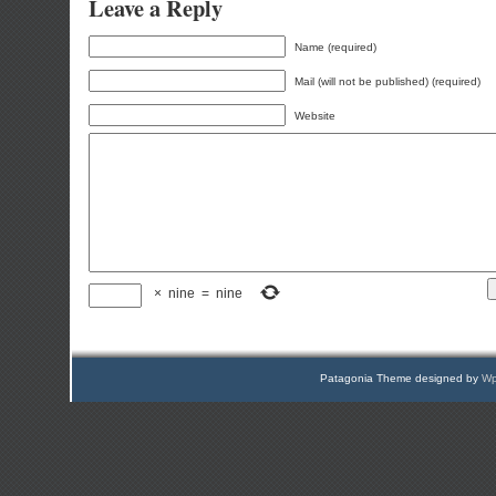
Leave a Reply
Name (required)
Mail (will not be published) (required)
Website
×
nine
=
nine
Patagonia Theme designed by
Wp