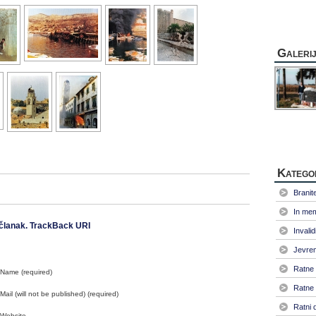
Galeri
Katego
Branitel
In me
članak.
TrackBack URI
Invalid
Jevrem
Ratne 
Name (required)
Ratne 
Mail (will not be published) (required)
Ratni 
Website