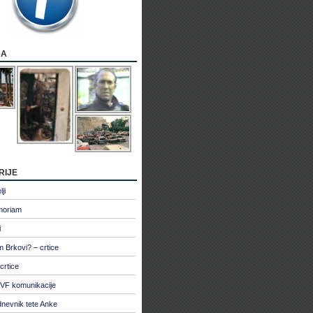
ja
rije
ji
moriam
i
 Brkovi? – crtice
crtice
VF komunikacije
dnevnik tete Anke