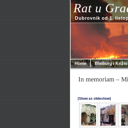
Rat u Gra
Dubrovnik od 1. listo
Home
Bleiburg i Križni
In memoriam – Mi
[Show as slideshow]