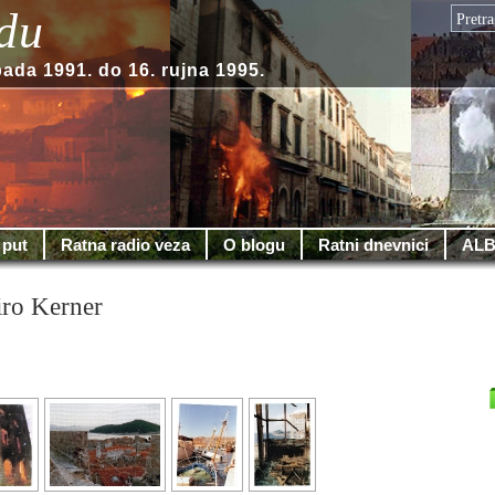
du
pada 1991. do 16. rujna 1995.
 put
Ratna radio veza
O blogu
Ratni dnevnici
ALB
ro Kerner