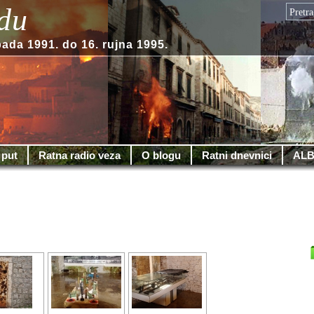
du
pada 1991. do 16. rujna 1995.
 put
Ratna radio veza
O blogu
Ratni dnevnici
ALB