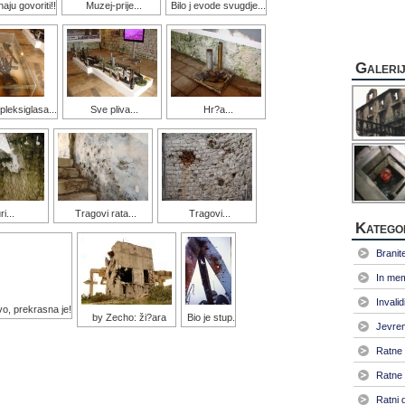
aju govoriti!!
Muzej-prije...
Bilo j evode svugdje...
Galeri
pleksiglasa...
Sve pliva...
Hr?a...
i...
Tragovi rata...
Tragovi...
Katego
Branitel
In me
Invalid
vo, prekrasna je!
by Zecho: ži?ara
Bio je stup.
Jevrem
Ratne 
Ratne 
Ratni 