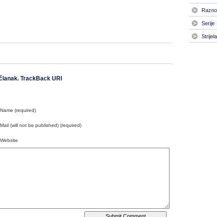
Razno
Serije
Strijel
članak.
TrackBack URI
Name (required)
Mail (will not be published) (required)
Website