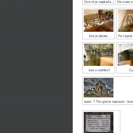
Ova mi je najdraža...
Da vrata zn
Sve je plivalo...
Pa i ispod 
kao u rudniku?
Cur
autor: ? Tko god je napravio - bra