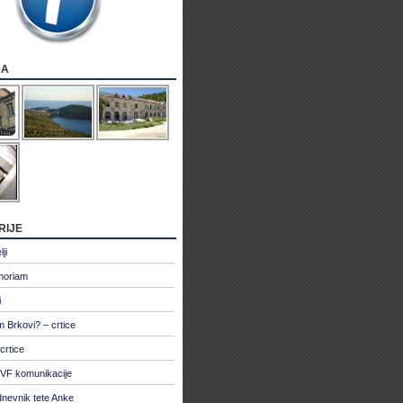
ja
rije
ji
moriam
i
 Brkovi? – crtice
crtice
VF komunikacije
dnevnik tete Anke