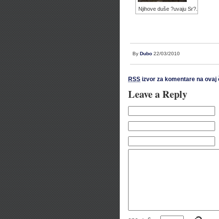
Njihove duše ?uvaju Sr?.
By
Dubo
22/03/2010
RSS
izvor za komentare na ovaj 
Leave a Reply