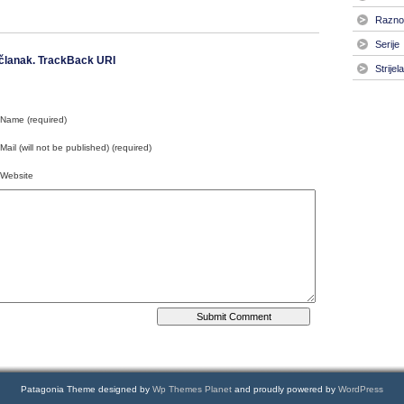
Razno
Serije
članak.
TrackBack URI
Strijel
Name (required)
Mail (will not be published) (required)
Website
Patagonia Theme designed by
Wp Themes Planet
and proudly powered by
WordPress