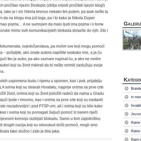
sam pročitao njezin životopis (zbilja vrijedi pročitati njezin blog!)
, iako je i sin Nikola krenuo nekako tim putem, pa ipak nešto tu
m da na blogu ima još toga, pa i to kako je Nikola Duper
Galeri
mao pojma… A ne sumnjam da malo ljudi ima pojma i o tome
poruke mimo svih komunikacijskih blokada dolazile do njih. Eto i
ka, dokumenata, svjedočanstava, pa molim sve koji mogu pomoći
ta – pošaljite, ako znate autora napišite svakako ime, a ja ću
ajući tko je autor, pa ako saznam napisat ću, a ako ne molim
utori koji su život riskirali da bi nešto snimili zaslužuju svoje
na.
Katego
orkih uspomena budu i njemu u spomen, kao i pok. prijatelju
A svima koji su stvarali Hrvatsku, najprije onima sa prve crte
Branitel
žili život, onima koji su život položili radeći da nama u Gradu
In me
jući ljude i imovinu, kao i onima sa prve crte koji su nastavili
Invalid
esto nezadovoljni i pod PTSP-om, ali i svima koji su bilo kako
kao i svima koji su pomagali šaljući pomoć ili barem riječi
Jevrem
ovijesnom konvoju razbijali blokadu. Samo u tom zajedništvu
Ratne 
udi drugih nacija koji su odsvukud došli pomoći, mogli smo
isala tako složno i zato je bila jaka.
Ratne 
Ratni 