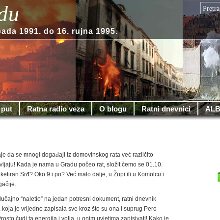
du
pada 1991. do 16. rujna 1995.
 put
Ratna radio veza
O blogu
Ratni dnevnici
ALB
je da se mnogi događaji iz domovinskog rata već različito
oravljaju! Kada je nama u Gradu počeo rat, složit ćemo se 01.10.
ketiran Srđ? Oko 9 i po? Već malo dalje, u Župi ili u Komolcu i
ačije.
lučajno “naletio” na jedan potresni dokument, ratni dnevnik
koja je vrijedno zapisala sve kroz što su ona i suprug Pero
Prosto čudi ta energija i volja, u onim uvjetima zapisivati! Kako je