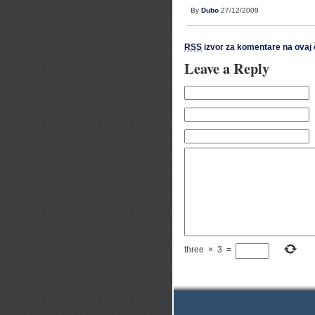
By
Dubo
27/12/2009
RSS
izvor za komentare na ovaj 
Leave a Reply
three
×
3
=