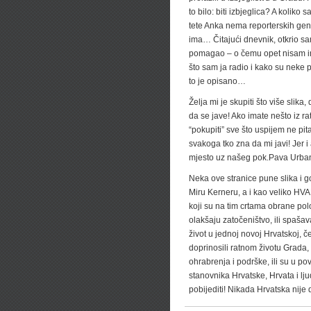
to bilo: biti izbjeglica? A koliko 
tete Anka nema reporterskih gena
ima… Čitajući dnevnik, otkrio sa
pomagao – o čemu opet nisam i
što sam ja radio i kako su neke 
to je opisano…
Želja mi je skupiti što više sli
da se jave! Ako imate nešto iz ra
“pokupiti” sve što uspijem ne pit
svakoga tko zna da mi javi! Jer i a
mjesto uz našeg pok.Pava Urba
Neka ove stranice pune slika i g
Miru Kerneru, a i kao veliko HVAL
koji su na tim crtama obrane polo
olakšaju zatočeništvo, ili spašava
život u jednoj novoj Hrvatskoj, č
doprinosili ratnom životu Grada, 
ohrabrenja i podrške, ili su u p
stanovnika Hrvatske, Hrvata i lj
pobijediti! Nikada Hrvatska nije d