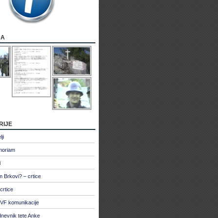
ja
rije
ji
moriam
i
 Brkovi? – crtice
crtice
VF komunikacije
dnevnik tete Anke