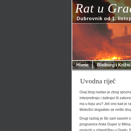
Rat u Gra
Dubrovnik od 1. listo
Home
Bleiburg i Križni
Uvodna riječ
Ovaj blog nastao je zbog spozna
interpretiraju i datiraju! Ili zab
ma u koju uru? Jeli ono kad je ra
Mokošici događalo se nešto drug
Drugi razlog je što sam sasvim s
prognanice Anke Duper iz Mlina, 
prolazili u izbjeglištvu u Gradu. 